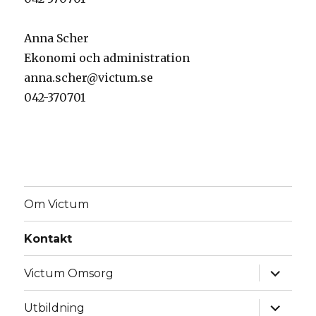
Anna Scher
Ekonomi och administration
anna.scher@victum.se
042-370701
Om Victum
Kontakt
expande
Victum Omsorg
underm
expande
Utbildning
underm