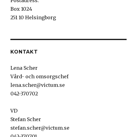
Postadress:
Box 1024
251 10 Helsingborg
KONTAKT
Lena Scher
Vård- och omsorgschef
lena.scher@victum.se
042-370702
VD
Stefan Scher
stefan.scher@victum.se
042-370701