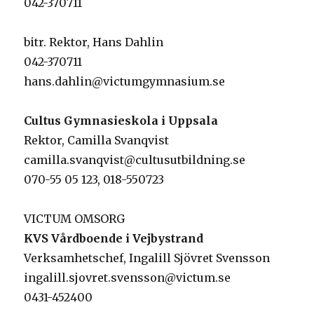
042-370711
bitr. Rektor, Hans Dahlin
042-370711
hans.dahlin@victumgymnasium.se
Cultus Gymnasieskola i Uppsala
Rektor, Camilla Svanqvist
camilla.svanqvist@cultusutbildning.se
070-55 05 123, 018-550723
VICTUM OMSORG
KVS Vårdboende i Vejbystrand
Verksamhetschef, Ingalill Sjövret Svensson
ingalill.sjovret.svensson@victum.se
0431-452400